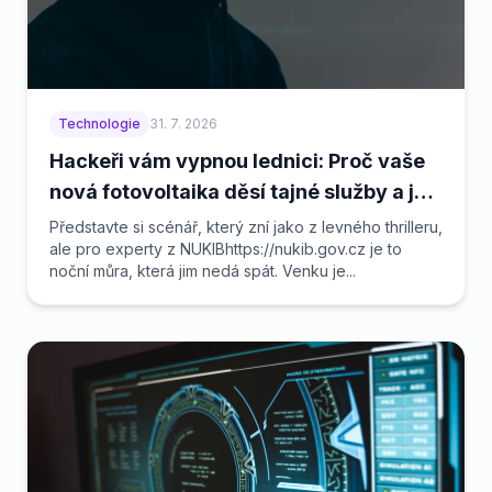
Technologie
31. 7. 2026
Hackeři vám vypnou lednici: Proč vaše
nová fotovoltaika děsí tajné služby a jak
se nespálit
Představte si scénář, který zní jako z levného thrilleru,
ale pro experty z NUKIBhttps://nukib.gov.cz je to
noční můra, která jim nedá spát. Venku je...