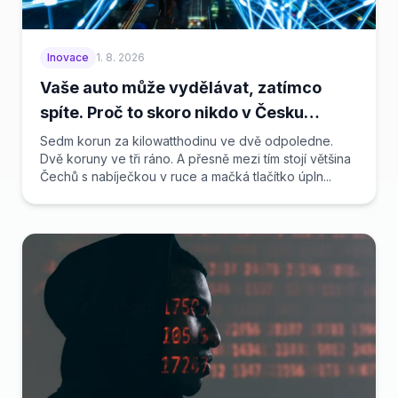
Inovace
1. 8. 2026
Vaše auto může vydělávat, zatímco
spíte. Proč to skoro nikdo v Česku
nedělá
Sedm korun za kilowatthodinu ve dvě odpoledne.
Dvě koruny ve tři ráno. A přesně mezi tím stojí většina
Čechů s nabíječkou v ruce a mačká tlačítko úpln...