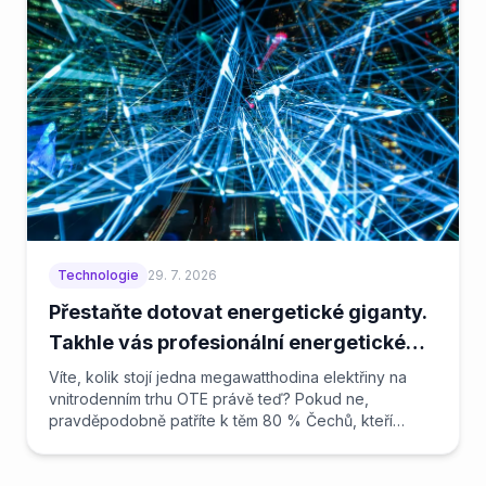
Technologie
29. 7. 2026
Přestaňte dotovat energetické giganty.
Takhle vás profesionální energetické
poradenství a trocha AI vytáhnou z pasti
Víte, kolik stojí jedna megawatthodina elektřiny na
vnitrodenním trhu OTE právě teď? Pokud ne,
drahých tarifů
pravděpodobně patříte k těm 80 % Čechů, kteří
každý měs...