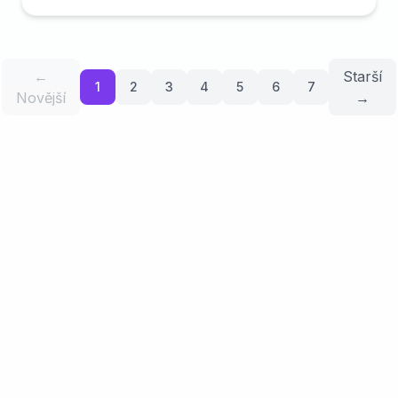
dnešního tr...
←
Starší
1
2
3
4
5
6
7
Novější
→