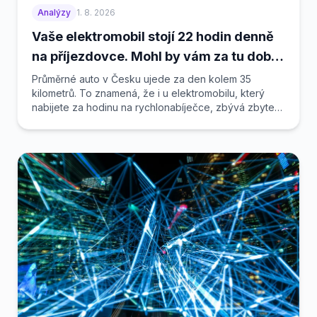
Analýzy
1. 8. 2026
Vaše elektromobil stojí 22 hodin denně
na příjezdovce. Mohl by vám za tu dobu
vydělávat
Průměrné auto v Česku ujede za den kolem 35
kilometrů. To znamená, že i u elektromobilu, který
nabijete za hodinu na rychlonabíječce, zbývá zbytek
dne...