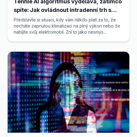
Tenhle AI algoritmus vydělává, zatímco
spíte: Jak ovládnout intradenní trh s
elektřinou
Představte si situaci, kdy vám někdo platí za to, že
necháte zapnutou klimatizaci na plný výkon nebo že
nabíjíte svůj elektromobil. Zní to jako nesmys...