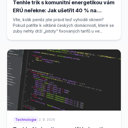
Tenhle trik s komunitní energetikou vám
ERÚ neřekne: Jak ušetřit 40 % na
elektřině bez výměny spotřebičů
Víte, kolik peněz jste právě teď vyhodili oknem?
Pokud patříte k většině českých domácností, které se
zuby nehty drží „jistoty“ fixovaných tarifů u ve...
Technologie
2. 8. 2026