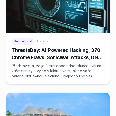
Bezpečnost
31. 7. 2026
ThreatsDay: AI-Powered Hacking, 370
Chrome Flaws, SonicWall Attacks, DNS
Hijacking + 22 More Stories
Představte si, že je úterní dopoledne, slunce svítí na
vaše panely a vy se v klidu díváte, jak se vaše
baterie plní levnou elektřinou. Najednou se váš...