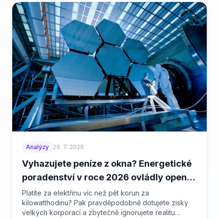
Analýzy
29. 7. 2026
Vyhazujete peníze z okna? Energetické
poradenství v roce 2026 ovládly open-
source algoritmy a komunitní sdílení
Platíte za elektřinu víc než pět korun za
kilowatthodinu? Pak pravděpodobně dotujete zisky
velkých korporací a zbytečně ignorujete realitu