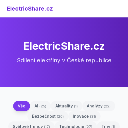
ElectricShare.cz
ElectricShare.cz
Sdílení elektřiny v České republice
Vše
AI
Aktuality
Analýzy
(
25
)
(
1
)
(
22
)
Bezpečnost
Inovace
(
20
)
(
31
)
Světové trendy
Technologie
Trhy
(
17
)
(
27
)
(
1
)